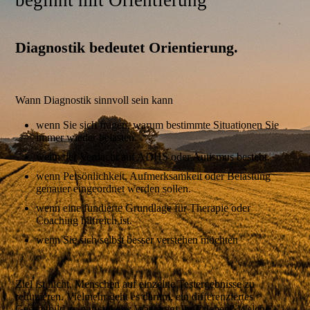
beginnt mit Orientierung
Diagnostik bedeutet Orientierung.
Wann Diagnostik sinnvoll sein kann
wenn Sie sich fragen, warum bestimmte Situationen Sie
immer wieder belasten.
wenn der Verdacht auf ADHS oder Autismus besteht.
wenn Persönlichkeit, Aufmerksamkeit oder Belastung
genauer eingeordnet werden sollen.
wenn eine fundierte Grundlage für Therapie oder
Coaching hilfreich ist.
wenn Sie sich selbst besser verstehen möchten
Ziel ist nicht, Menschen auf einzelne Testergebnisse zu
reduzieren. Vielmehr geht es darum, ein differenziertes
Gesamtbild zu entwickeln: Was prägt Ihr Erleben? Welche