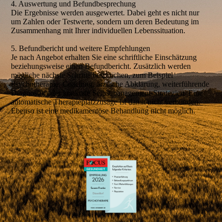
4. Auswertung und Befundbesprechung
Die Ergebnisse werden ausgewertet. Dabei geht es nicht nur
um Zahlen oder Testwerte, sondern um deren Bedeutung im
Zusammenhang mit Ihrer individuellen Lebenssituation.
5. Befundbericht und weitere Empfehlungen
Je nach Angebot erhalten Sie eine schriftliche Einschätzung
beziehungsweise einen Befundbericht. Zusätzlich werden
mögliche nächste Schritte besprochen, zum Beispiel
Psychotherapie, Coaching, ärztliche Abklärung, weiterführende
Diagnostik oder konkrete Selbstmanagement-Strategien. Eine
automatische Therapieplatzzusage ist damit nicht verbunden.
Ebenso ist eine medikamentöse Behandlung nicht möglich.