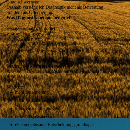
lange schwer war.
Deshalb verstehe ich Diagnostik nicht als Bewertung.
Sondern als Orientierung.
Was Diagnostik bei mir bedeutet
✓ wissenschaftlich fundiert
✓ sorgfältig ausgewählt
✓ verständlich erklärt
✓ individuell eingeordnet
✓ eingebettet in Ihre persönliche Geschichte
Nicht der Test steht im Mittelpunkt.
Sondern der Mensch.
Was Sie nach einer Diagnostik mitnehmen ist nicht nur einen
Befund.
Sondern:
mehr Orientierung
mehr Verständnis
konkrete Empfehlungen
neue Perspektiven
eine gemeinsame Entscheidungsgrundlage