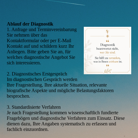
Ablauf der Diagnostik
1. Anfrage und Terminvereinbarung
Sie nehmen über das
Kontaktformular oder per E-Mail
Kontakt auf und schildern kurz Ihr
Anliegen. Bitte geben Sie an, für
welches diagnostische Angebot Sie
sich interessieren.
2. Diagnostisches Erstgespräch
Im diagnostischen Gespräch werden
Ihre Fragestellung, Ihre aktuelle Situation, relevante
biografische Aspekte und mögliche Belastungsfaktoren
besprochen.
3. Standardisierte Verfahren
Je nach Fragestellung kommen wissenschaftlich fundierte
Fragebögen und diagnostische Verfahren zum Einsatz. Diese
dienen dazu, Ihre Angaben systematisch zu erfassen und
fachlich einzuordnen.